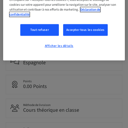
cookies sur votre appareil pour améliorer la navigation sur le site, analyser son
utilisation et contribuer à nos efforts de marketing.
Déclaration de
Date limite d’inscription
05. nov. 2026 (UTC+1)
confidentialité
Tout refuser
Accepter tous les cookies
Prix par participant (avec taxes locales en vigueur)
EUR 199.00
Afficher les détails
Langue
Espagnole
Points
0.00 Points
Méthode de livraison
Cours théorique en classe