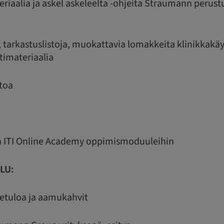
teriaalia ja askel askeleelta -ohjeita Straumann perus
ta, tarkastuslistoja, muokattavia lomakkeita klinikkakä
timateriaalia
etoa
hin ITI Online Academy oppimismoduuleihin
LU:
rvetuloa ja aamukahvit