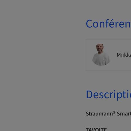
Conférenc
Miikk
Descript
Straumann® Smar
TAVOITE