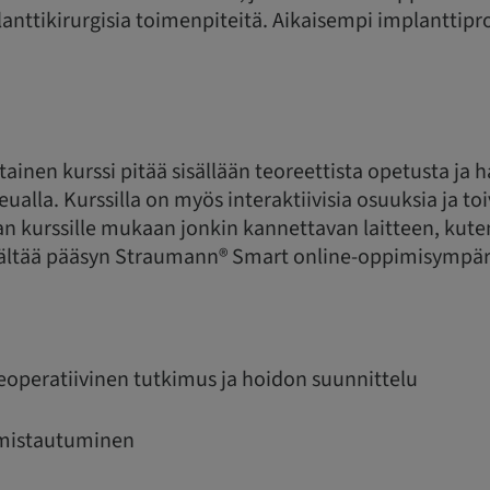
lanttikirurgisia toimenpiteitä. Aikaisempi implanttip
ainen kurssi pitää sisällään teoreettista opetusta ja h
leualla. Kurssilla on myös interaktiivisia osuuksia ja 
van kurssille mukaan jonkin kannettavan laitteen, kut
sisältää pääsyn Straumann® Smart online-oppimisympär
preoperatiivinen tutkimus ja hoidon suunnittelu
lmistautuminen