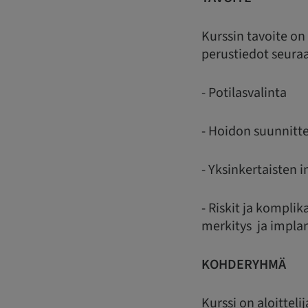
Kurssin tavoite on 
perustiedot seuraa
- Potilasvalinta
- Hoidon suunnitt
- Yksinkertaisten 
- Riskit ja kompl
merkitys ja implan
KOHDERYHMÄ
Kurssi on aloittel