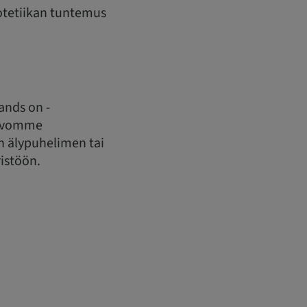
rotetiikan tuntemus
ands on -
toivomme
en älypuhelimen tai
istöön.