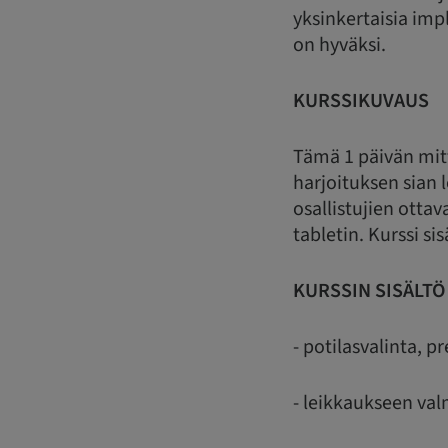
yksinkertaisia imp
on hyväksi.
KURSSIKUVAUS
Tämä 1 päivän mitt
harjoituksen sian 
osallistujien otta
tabletin. Kurssi 
KURSSIN SISÄLTÖ
- potilasvalinta, 
- leikkaukseen va