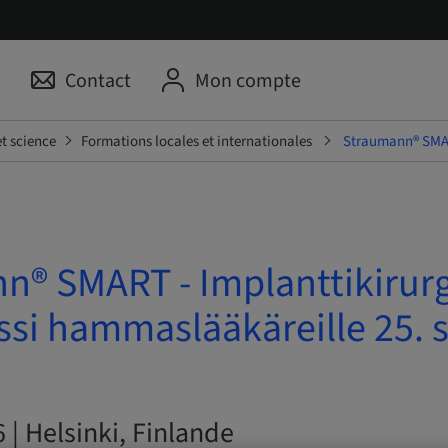
p
Contact
Mon compte
t science
Formations locales et internationales
Straumann® SMART
n® SMART - Implanttikirur
ssi hammaslääkäreille 25. 
6 | Helsinki, Finlande