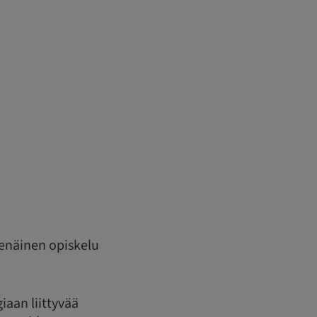
senäinen opiskelu
giaan liittyvää