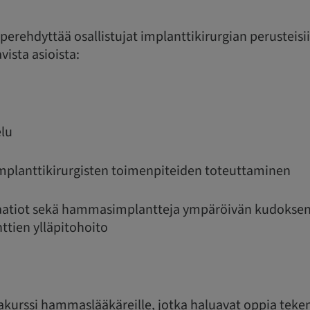
perehdyttää osallistujat implanttikirurgian perusteisi
vista asioista:
elu
implanttikirurgisten toimenpiteiden toteuttaminen
ikaatiot sekä hammasimplantteja ympäröivän kudokse
ttien ylläpitohoito
ijakurssi hammaslääkäreille, jotka haluavat oppia tek