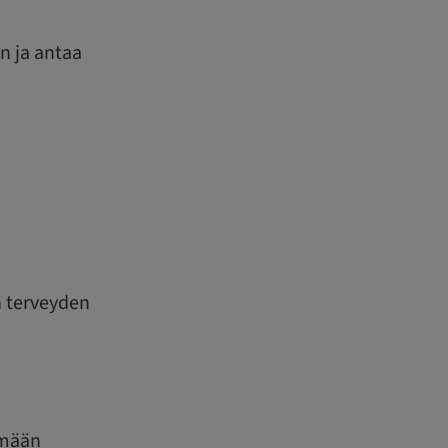
in ja antaa
n terveyden
emään