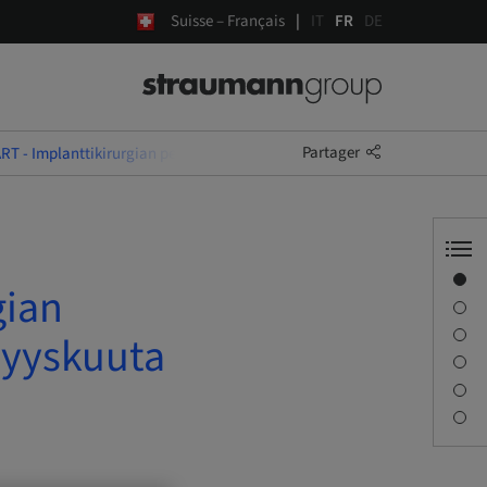
Suisse – Français
IT
FR
DE
Partager
 - Implanttikirurgian peruskurssi hammaslääkäreille 25. syyskuuta 20
Aperçu
gian
Conférencier(s)
Description
syyskuuta
Séances
Trajet et sites
Personne à contacter