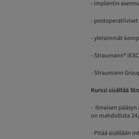
- implantin asennu
- postoperatiiviset
- yleisimmät kompl
- Straumann® iEXCE
- Straumann Group
Kurssi sisältää S
- Ilmaisen pääsyn
on mahdollista 24
- Pitää sisällään i