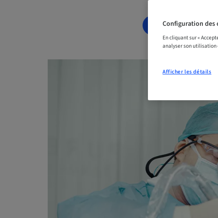
Configuration des 
RÉSERVEZ DÈ
En cliquant sur « Accept
analyser son utilisation
Afficher les détails