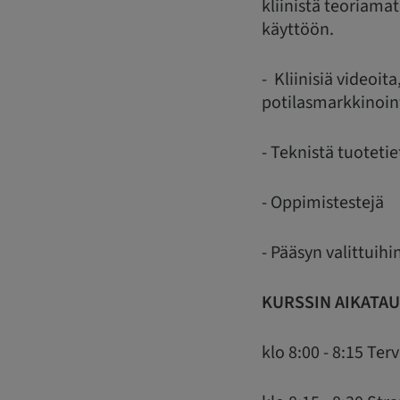
kliinistä teoriama
käyttöön.
- Kliinisiä videoi
potilasmarkkinoin
- Teknistä tuoteti
- Oppimistestejä
- Pääsyn valittui
KURSSIN AIKATAU
klo 8:00 - 8:15 Te