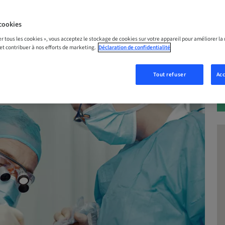
cookies
S MAINTENANT
er tous les cookies », vous acceptez le stockage de cookies sur votre appareil pour améliorer la n
 et contribuer à nos efforts de marketing.
Déclaration de confidentialité
Tout refuser
Acc