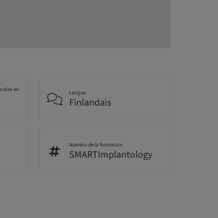
ocales en
Langue
Finlandais
Numéro de la formation
SMARTImplantology