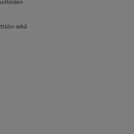
tuotteiden
yttöön sekä