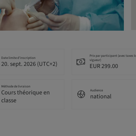
Prix par participant (avec taxes l
Date limite d’inscription
vigueur)
20. sept. 2026 (UTC+2)
EUR 299.00
Méthode de livraison
Audience
Cours théorique en
national
classe