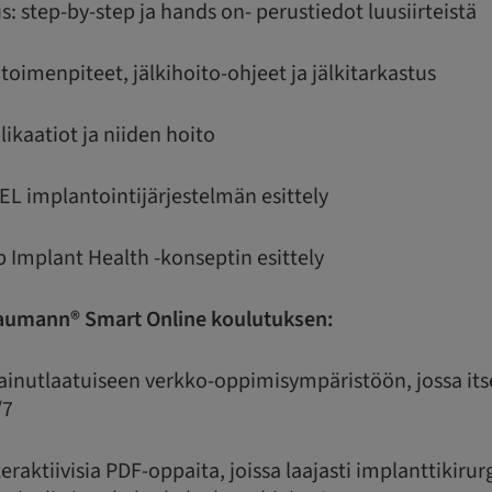
s: step-by-step ja hands on- perustiedot luusiirteistä
 toimenpiteet, jälkihoito-ohjeet ja jälkitarkastus
ikaatiot ja niiden hoito
L implantointijärjestelmän esittely
 Implant Health -konseptin esittely
traumann® Smart Online koulutuksen:
 ainutlaatuiseen verkko-oppimisympäristöön, jossa it
/7
nteraktiivisia PDF-oppaita, joissa laajasti implanttikirur