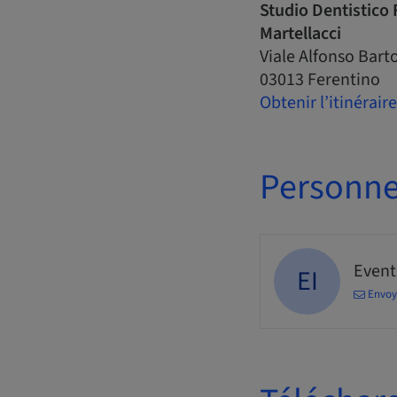
Studio Dentistico F
Martellacci
Viale Alfonso Barto
03013 Ferentino
Obtenir l’itinéraire
Personne
Events
EI
Envoy