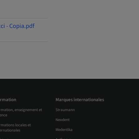
ci - Copia.pdf
rmation
Marques internationales
rmation, enseignement et
Straumann
ience
Neodent
mations locales et
Medentika
ernationales