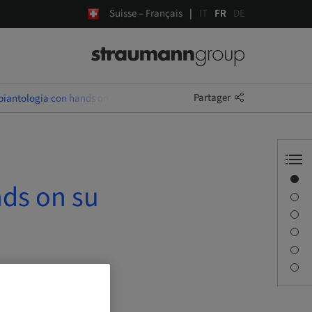
Suisse – Français
IT
FR
DE
Partager
piantologia con hands on su paziente
Aperçu
nds on su
Description
Séances
Trajet et sites
Personne à contacter
Téléchargements