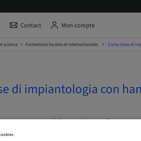
p
Contact
Mon compte
t science
Formations locales et internationales
Corso base di im
se di impiantologia con ha
– 10. oct. 2026 | Ferentino, Italie
cookies