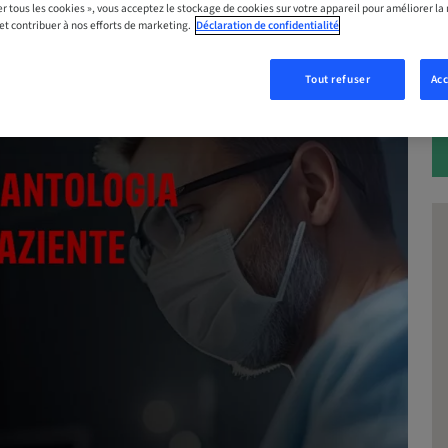
S MAINTENANT
er tous les cookies », vous acceptez le stockage de cookies sur votre appareil pour améliorer la n
 et contribuer à nos efforts de marketing.
Déclaration de confidentialité
Tout refuser
Acc