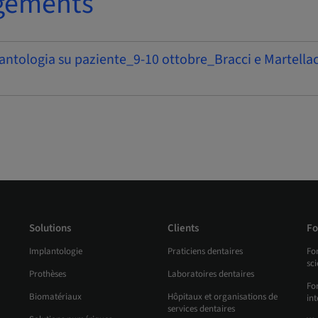
gements
antologia su paziente_9-10 ottobre_Bracci e Martellac
Solutions
Clients
Fo
Implantologie
Praticiens dentaires
Fo
sc
Prothèses
Laboratoires dentaires
For
Biomatériaux
Hôpitaux et organisations de
int
services dentaires