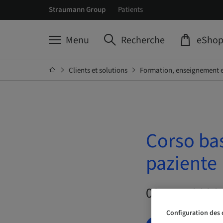
Straumann Group
Patients
Menu
Recherche
eSho
Clients et solutions
Formation, enseignement e
Corso ba
paziente
09. oct. 2026 
Configuration des 