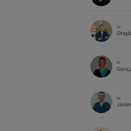
Dr.
Otay
Dr.
Gonça
Dr.
Javie