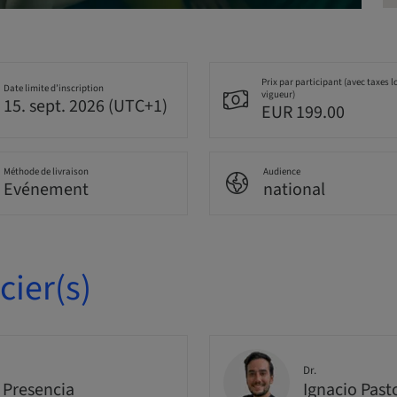
Prix par participant (avec taxes l
Date limite d’inscription
vigueur)
15. sept. 2026 (UTC+1)
EUR 199.00
Méthode de livraison
Audience
Evénement
national
ier(s)
Dr.
 Presencia
Ignacio Past