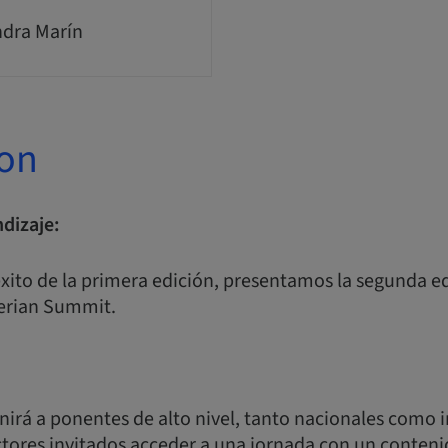
ndra Marín
ion
dizaje:
xito de la primera edición, presentamos la segunda e
berian Summit.
irá a ponentes de alto nivel, tanto nacionales como i
octores invitados acceder a una jornada con un conten