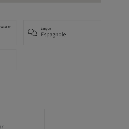
ocales en
Langue
Espagnole
or