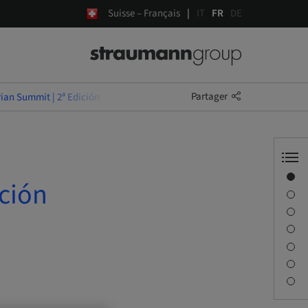
Suisse – Français
IT
FR
DE
Partager
rian Summit | 2ª Edición
Aperçu
ición
Conférencier(s)
Description
Séances
Trajet et sites
Personne à contacter
Téléchargements