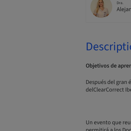
Dra.
Aleja
Descript
Objetivos de apren
Después del gran é
delClearCorrect I
Un evento que reun
permitirá a los D