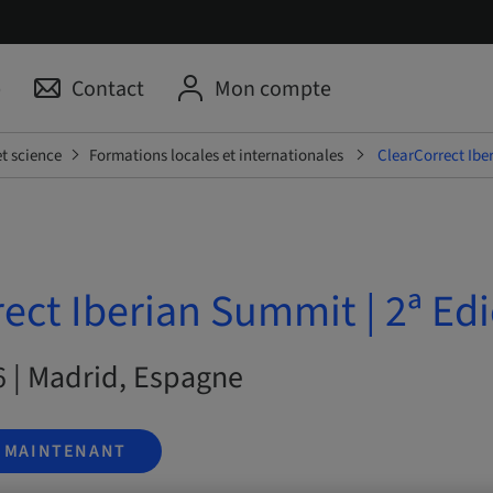
p
Contact
Mon compte
t science
Formations locales et internationales
ClearCorrect Ibe
ect Iberian Summit | 2ª Ed
6 | Madrid, Espagne
S MAINTENANT