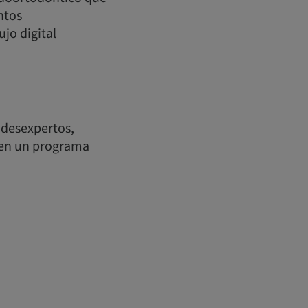
ntos
jo digital
ndesexpertos,
doen un programa