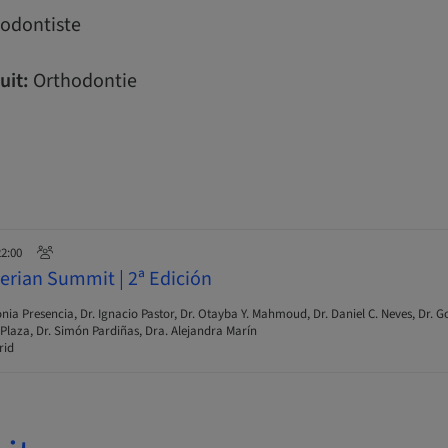
odontiste
uit:
Orthodontie
22:00
berian Summit | 2ª Edición
nia Presencia, Dr. Ignacio Pastor, Dr. Otayba Y. Mahmoud, Dr. Daniel C. Neves, Dr. G
 Plaza, Dr. Simón Pardiñas, Dra. Alejandra Marín
id