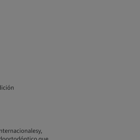
dición
nternacionalesy,
idoortodóntico que