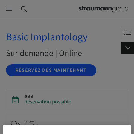
Basic Implantology
Sur demande | Online
RÉSERVEZ DÈS MAINTENANT
Statut
Réservation possible
Langue
Anglais