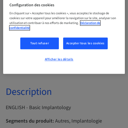
Configuration des cookies
Points
En cliquant sur « Accepter tous les cookies », vous acceptez le stockage de
0.00 Points
cookies sur votre appareil pour améliorer la navigation sur le site, analyser son
utilisation et contribuer à nos efforts de marketing.
Déclaration de
confidentialité
Méthode de livraison
Cours en ligne
Tout refuser
Accepter tous les cookies
Audience
Afficher les détails
international
Description
ENGLISH - Basic Implantology
Segments du produit:
Autres, Implantologie