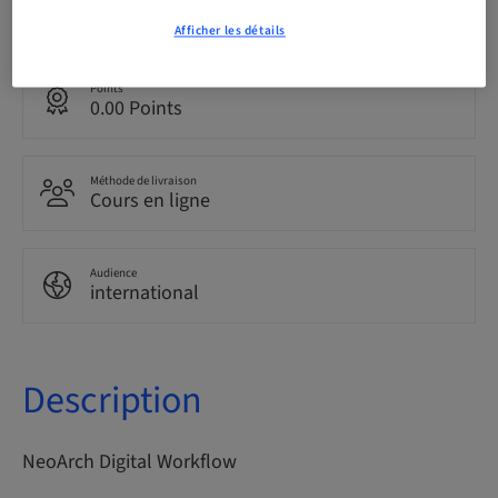
Anglais
Afficher les détails
Points
0.00 Points
Méthode de livraison
Cours en ligne
Audience
international
Description
NeoArch Digital Workflow