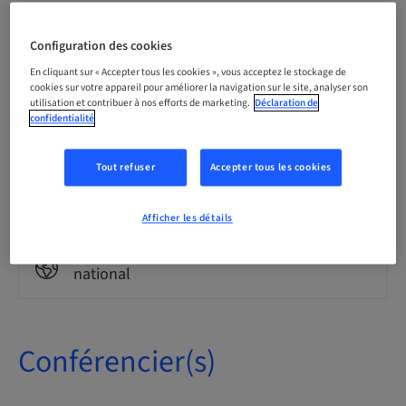
Langue
Allemand
Configuration des cookies
En cliquant sur « Accepter tous les cookies », vous acceptez le stockage de
cookies sur votre appareil pour améliorer la navigation sur le site, analyser son
utilisation et contribuer à nos efforts de marketing.
Déclaration de
Points
confidentialité
0.00 Points
Tout refuser
Accepter tous les cookies
Méthode de livraison
Cours en ligne
Afficher les détails
Audience
national
Conférencier(s)