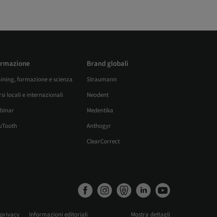
rmazione
Brand globali
aining, formazione e scienza
Straumann
si locali e internazionali
Neodent
binar
Medentika
uTooth
Anthogyr
ClearCorrect
 privacy
Informazioni editoriali
Mostra dettagli