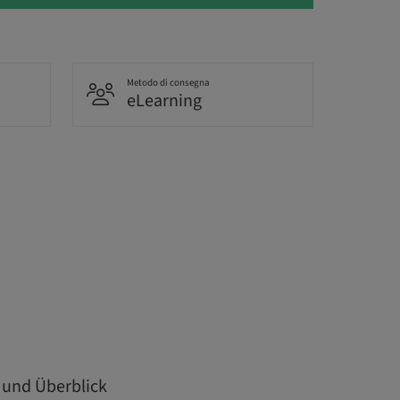
Metodo di consegna
eLearning
 und Überblick