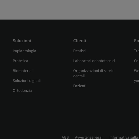
Soluzioni
Clienti
Fo
Implantologia
Dentisti
Tr
Protesica
Laboratori odontotecnici
Cor
Biomateriali
Organizzazioni di servizi
We
dentali
Soluzioni digitali
yo
Pazienti
Ortodonzia
AGB
Avvertenze legali
Informativa sulla