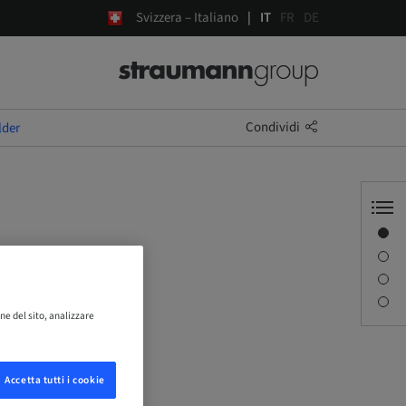
Svizzera – Italiano
IT
FR
DE
Condividi
lder
Panoramica
r
Descrizione
Sessioni
Persona di contatto
ne del sito, analizzare
Accetta tutti i cookie