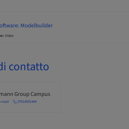
oftware: Modelbuilder
ne:
Video
i contatto
umann Group Campus
e-mail
07614501444