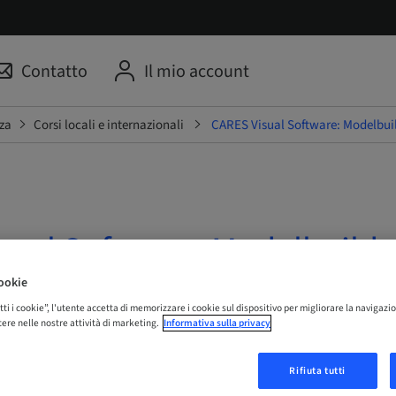
Contatto
Il mio account
za
Corsi locali e internazionali
CARES Visual Software: Modelbui
sual Software: Modelbuilde
ookie
 Online
tti i cookie”, l'utente accetta di memorizzare i cookie sul dispositivo per migliorare la navigazio
istere nelle nostre attività di marketing.
Informativa sulla privacy
Rifiuta tutti