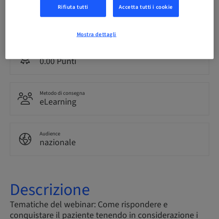
Rifiuta tutti
Accetta tutti i cookie
Lingua
Italiano
Mostra dettagli
Punti
0.00 Punti
Metodo di consegna
eLearning
Audience
nazionale
Descrizione
Tematiche del webinar: Come rispondere e
conquistare il paziente tenendo in considerazione i