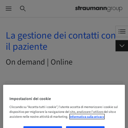
La gestione dei contatti con
il paziente
On demand | Online
Stato
prenotabile
Impostazioni dei cookie
Cliccando su “Accetta tutti i cookie”, l'utente accetta di memorizzare i cookie sul
Scadenza registrazione
dispositivo per migliorare la navigazione del sito, analizzare l'utilizzo del sito e
10. dic 2041 (UTC+1)
assistere nelle nostre attività di marketing.
Informativa sulla privacy