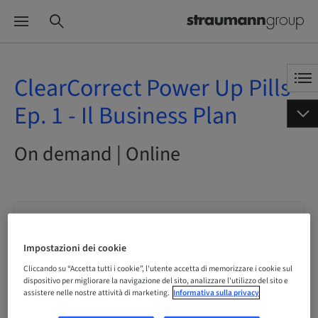
ClearCorrect Power Up Pills
Ep. 1 - Il Business Plan
On demand | Online
Stato
prenotabile
Impostazioni dei cookie
Cliccando su “Accetta tutti i cookie”, l'utente accetta di memorizzare i cookie sul
Scadenza registrazione
dispositivo per migliorare la navigazione del sito, analizzare l'utilizzo del sito e
15. mag 2044 (UTC+1)
assistere nelle nostre attività di marketing.
Informativa sulla privacy