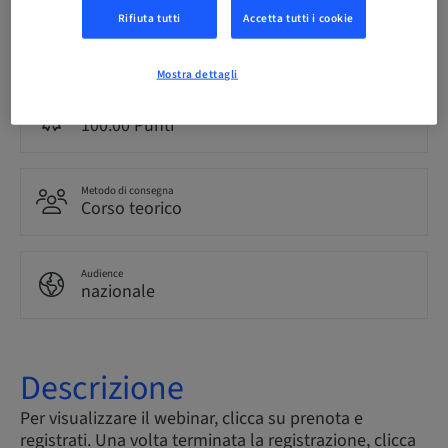
Rifiuta tutti
Accetta tutti i cookie
Lingua
Italiano
Mostra dettagli
Punti
100.00 Punti
Metodo di consegna
Corso teorico
Audience
nazionale
Descrizione
Per visualizzare il webinar, clicca su prenota e
registrati. Una volta terminata la registrazione, clicca