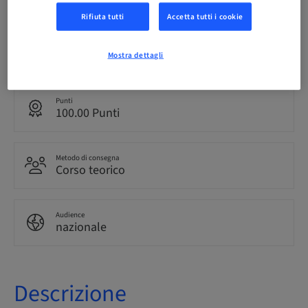
Rifiuta tutti
Accetta tutti i cookie
Lingua
Italiano
Mostra dettagli
Punti
100.00 Punti
Metodo di consegna
Corso teorico
Audience
nazionale
Descrizione