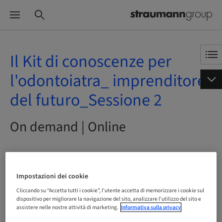
Il Kit di conoscenze per
l'odontoiatra_ imprenditore
del futuro_Sessione 2
On demand | Online
Stato
Impostazioni dei cookie
prenotabile
Cliccando su “Accetta tutti i cookie”, l'utente accetta di memorizzare i cookie sul
dispositivo per migliorare la navigazione del sito, analizzare l'utilizzo del sito e
assistere nelle nostre attività di marketing.
Informativa sulla privacy
Scadenza registrazione
15. mag 2044 (UTC+1)