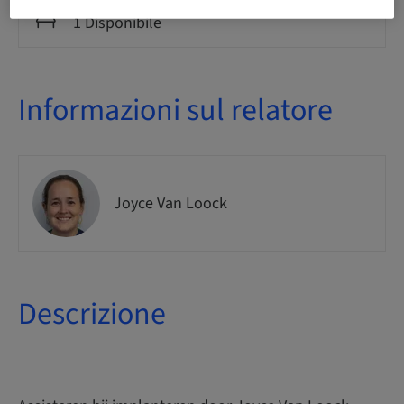
Disponibilità posti a sedere
1 Disponibile
Informazioni sul relatore
Joyce Van Loock
Descrizione