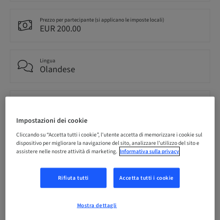
Prezzo per partecipante (si applicano le imposte locali)
EUR 200.00
Lingua
Olandese
Punti
0.00 Punti
Impostazioni dei cookie
Cliccando su “Accetta tutti i cookie”, l'utente accetta di memorizzare i cookie sul
Metodo di consegna
dispositivo per migliorare la navigazione del sito, analizzare l'utilizzo del sito e
Corso teorico
assistere nelle nostre attività di marketing.
Informativa sulla privacy
Rifiuta tutti
Accetta tutti i cookie
Audience
nazionale
Mostra dettagli