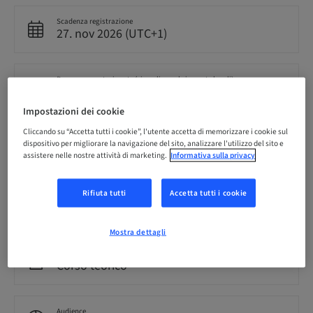
Scadenza registrazione
27. nov 2026 (UTC+1)
Prezzo per partecipante (si applicano le imposte locali)
EUR 2599.00
Impostazioni dei cookie
Cliccando su “Accetta tutti i cookie”, l'utente accetta di memorizzare i cookie sul
Lingua
dispositivo per migliorare la navigazione del sito, analizzare l'utilizzo del sito e
Spagnolo
assistere nelle nostre attività di marketing.
Informativa sulla privacy
Rifiuta tutti
Accetta tutti i cookie
Punti
0.00 Punti
Mostra dettagli
Metodo di consegna
Corso teorico
Audience