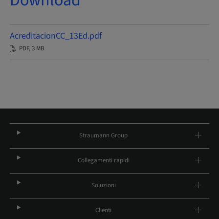
Download
AcreditacionCC_13Ed.pdf
PDF, 3 MB
Straumann Group
Collegamenti rapidi
Soluzioni
Clienti