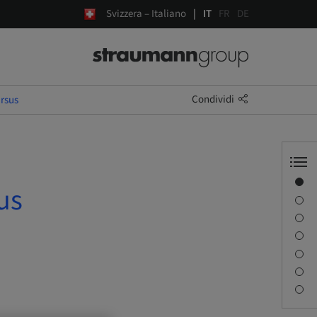
Svizzera – Italiano
IT
FR
DE
Condividi
ursus
Panoramica
us
Informazioni sul relatore
Descrizione
Obiettivi di apprendimento
Sessioni
Percorso e luoghi
Persona di contatto