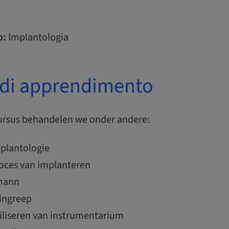
o:
Implantologia
i di apprendimento
ursus behandelen we onder andere:
mplantologie
roces van implanteren
umann
 ingreep
riliseren van instrumentarium