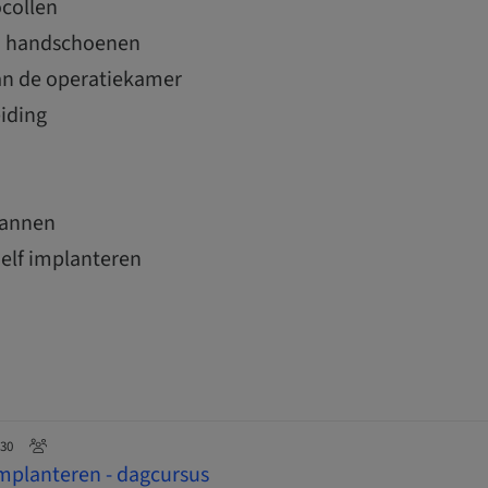
ocollen
n handschoenen
an de operatiekamer
iding
cannen
zelf implanteren
:30
 implanteren - dagcursus