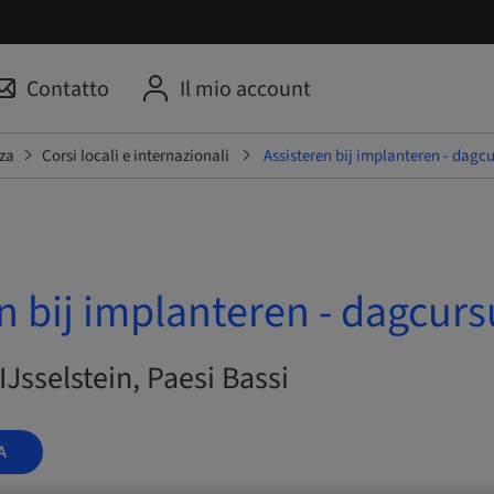
Contatto
Il mio account
za
Corsi locali e internazionali
Assisteren bij implanteren - dagc
n bij implanteren - dagcurs
 IJsselstein, Paesi Bassi
A