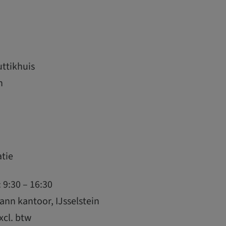
ttikhuis
n
atie
9:30 – 16:30
ann kantoor, IJsselstein
xcl. btw