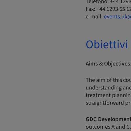
Telefono: +44 129
Fax: +44 1293 65 1
e-mail:
events.uk
Obiettiv
Aims & Objectives
The aim of this co
understanding and
treatment planning
straightforward p
GDC Development
outcomes A and C.