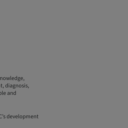
 knowledge,
, diagnosis,
ple and
DC’s development