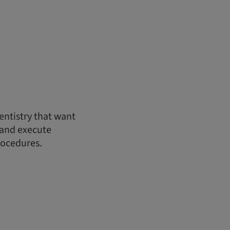
Dentistry that want
, and execute
rocedures.