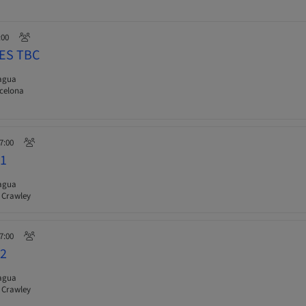
:00
TES TBC
iagua
rcelona
17:00
 1
iagua
 Crawley
17:00
 2
iagua
 Crawley