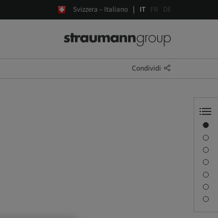
Svizzera – Italiano
IT
FR
DE
Condividi
Panoramica
Informazioni sul relatore
Descrizione
Obiettivi di apprendimento
Sessioni
Percorso e luoghi
Persona di contatto