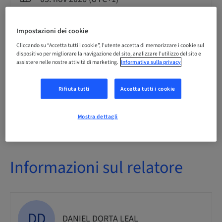
Impostazioni dei cookie
Lingua
Spagnolo
Cliccando su “Accetta tutti i cookie”, l'utente accetta di memorizzare i cookie sul
dispositivo per migliorare la navigazione del sito, analizzare l'utilizzo del sito e
assistere nelle nostre attività di marketing.
Informativa sulla privacy
Punti
0.00 Punti
Rifiuta tutti
Accetta tutti i cookie
Mostra dettagli
Audience
Informazioni sul relatore
DD
DANIEL DORTA LEAL