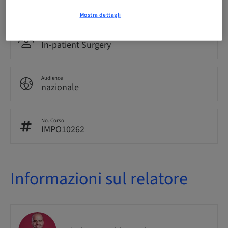
25.00 Punti
Mostra dettagli
Metodo di consegna
In-patient Surgery
Audience
nazionale
No. Corso
IMPO10262
Informazioni sul relatore