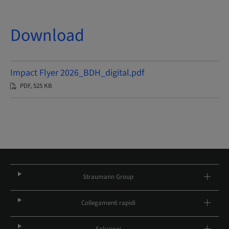
Download
Impact Flyer 2026_BDH_digital.pdf
PDF, 525 KB
Straumann Group
Collegamenti rapidi