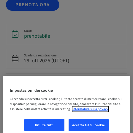
PRENOTA ORA
Stato
prenotabile
Scadenza registrazione
29. ott 2026 (UTC+1)
Prezzo per partecipante (si applicano le imposte locali)
EUR 3950.00
Impostazioni dei cookie
Cliccando su “Accetta tutti i cookie”, l'utente accetta di memorizzare i cookie sul
dispositivo per migliorare la navigazione del sito, analizzare l'utilizzo del sito e
Lingua
Tedesco
assistere nelle nostre attività di marketing.
Informativa sulla privacy
Rifiuta tutti
Accetta tutti i cookie
Punti