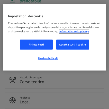
prenotabile
Impostazioni dei cookie
Scadenza registrazione
12. dic 2026 (UTC+1)
Cliccando su “Accetta tutti i cookie”, l'utente accetta di memorizzare i cookie sul
dispositivo per migliorare la navigazione del sito, analizzare l'utilizzo del sito e
assistere nelle nostre attività di marketing.
Informativa sulla privacy
Lingua
Italiano
Rifiuta tutti
Accetta tutti i cookie
Punti
Mostra dettagli
0.00 Punti
Metodo di consegna
Corso teorico
Audience
Local