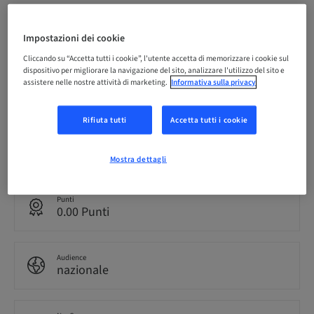
Scadenza registrazione
20. set 2026 (UTC+9)
Impostazioni dei cookie
Cliccando su “Accetta tutti i cookie”, l'utente accetta di memorizzare i cookie sul
dispositivo per migliorare la navigazione del sito, analizzare l'utilizzo del sito e
assistere nelle nostre attività di marketing.
Informativa sulla privacy
Prezzo per partecipante (si applicano le imposte locali)
JPY 50000.00
Rifiuta tutti
Accetta tutti i cookie
Lingua
Giapponese
Mostra dettagli
Punti
0.00 Punti
Audience
nazionale