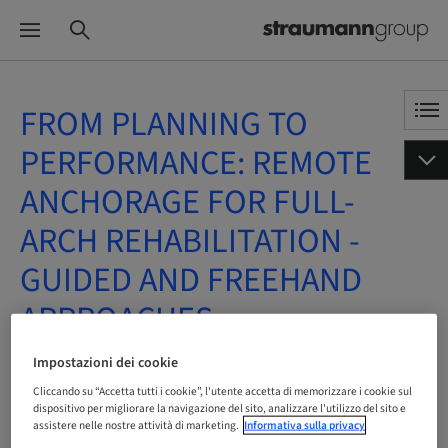
FROM PLANNING TO
PERFORMANCE: REMOTE
ANCHORAGE FOR FULL-
ARCH REHABILITATION -
GUIDED AND FREEHAND
APPROACHES
Impostazioni dei cookie
On demand | Online
Cliccando su “Accetta tutti i cookie”, l'utente accetta di memorizzare i cookie sul
dispositivo per migliorare la navigazione del sito, analizzare l'utilizzo del sito e
assistere nelle nostre attività di marketing.
Informativa sulla privacy
PRENOTA ORA