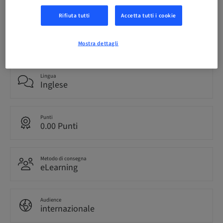
Rifiuta tutti
Accetta tutti i cookie
Stato
prenotabile
Mostra dettagli
Lingua
Inglese
Punti
0.00 Punti
Metodo di consegna
eLearning
Audience
internazionale