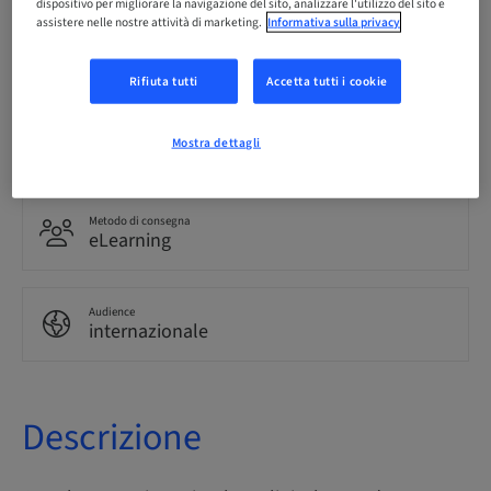
dispositivo per migliorare la navigazione del sito, analizzare l'utilizzo del sito e
assistere nelle nostre attività di marketing.
Informativa sulla privacy
Lingua
Inglese
Rifiuta tutti
Accetta tutti i cookie
Punti
Mostra dettagli
0.00 Punti
Metodo di consegna
eLearning
Audience
internazionale
Descrizione