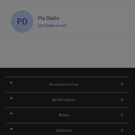
Pia Diallo
PD
Odeslat e-mail
Straumann Group
Rychlé odkazy
Řešení
Zákazníci