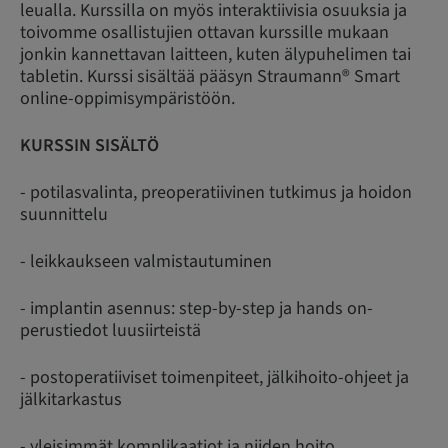
leualla. Kurssilla on myös interaktiivisia osuuksia ja
toivomme osallistujien ottavan kurssille mukaan
jonkin kannettavan laitteen, kuten älypuhelimen tai
tabletin. Kurssi sisältää pääsyn Straumann® Smart
online-oppimisympäristöön.
KURSSIN SISÄLTÖ
- potilasvalinta, preoperatiivinen tutkimus ja hoidon
suunnittelu
- leikkaukseen valmistautuminen
- implantin asennus: step-by-step ja hands on-
perustiedot luusiirteistä
- postoperatiiviset toimenpiteet, jälkihoito-ohjeet ja
jälkitarkastus
- yleisimmät komplikaatiot ja niiden hoito