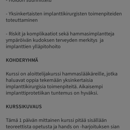
- Hoidon suunnittelu
- Yksinkertaisten implanttikirurgisten toimenpiteiden
toteuttaminen
- Riskit ja komplikaatiot sekä hammasimplantteja
ympäröivän kudoksen terveyden merkitys ja
implanttien ylläpitohoito
KOHDERYHMÄ
Kurssi on aloittelijakurssi hammaslääkäreille, jotka
haluavat oppia tekemään yksinkertaisia
implanttikirurgisia toimenpiteitä. Aikaisempi
implanttiprotetiikan tuntemus on hyväksi.
KURSSIKUVAUS
Tämä 1 päivän mittainen kurssi pitää sisällään
teoreettista opetusta ja hands on -harjoituksen sian