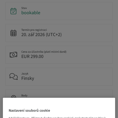
Stav
bookable
Termín pro registraci
20. zář 2026 (UTC+2)
Cena za účastníka (platí místní daně)
EUR 299.00
Jazyk
Finsky
Body
1.00 Body
Nastavení souborů cookie
Metoda doručení