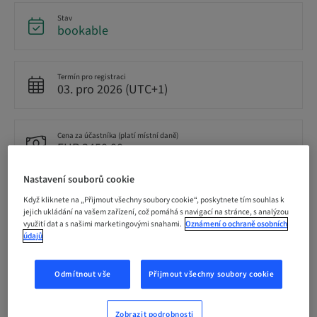
Stav
bookable
Termín pro registraci
03. pro 2026 (UTC+1)
Cena za účastníka (platí místní daně)
EUR 3450.00
Nastavení souborů cookie
Jazyk
Když kliknete na „Přijmout všechny soubory cookie“, poskytnete tím souhlas k
Německy
jejich ukládání na vašem zařízení, což pomáhá s navigací na stránce, s analýzou
využití dat a s našimi marketingovými snahami.
Oznámení o ochraně osobních
údajů
Body
25.00 Body
Odmítnout vše
Přijmout všechny soubory cookie
Metoda doručení
Zobrazit podrobnosti