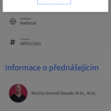
In-patient Surgery
Publikum
National
Č. kurzu
IMPO12261
Informace o přednášejícím
Mischa Ommid Steude, M.Sc., M.Sc.