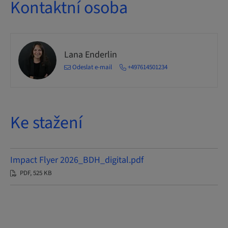
Kontaktní osoba
Lana Enderlin
Odeslat e-mail
+497614501234
Ke stažení
Impact Flyer 2026_BDH_digital.pdf
PDF, 525 KB