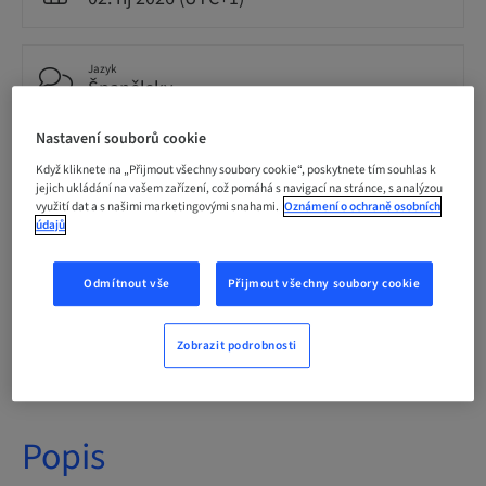
Jazyk
Španělsky
Nastavení souborů cookie
Body
Když kliknete na „Přijmout všechny soubory cookie“, poskytnete tím souhlas k
0.00 Body
jejich ukládání na vašem zařízení, což pomáhá s navigací na stránce, s analýzou
využití dat a s našimi marketingovými snahami.
Oznámení o ochraně osobních
údajů
Metoda doručení
Theoretical
Odmítnout vše
Přijmout všechny soubory cookie
Zobrazit podrobnosti
Publikum
Popis