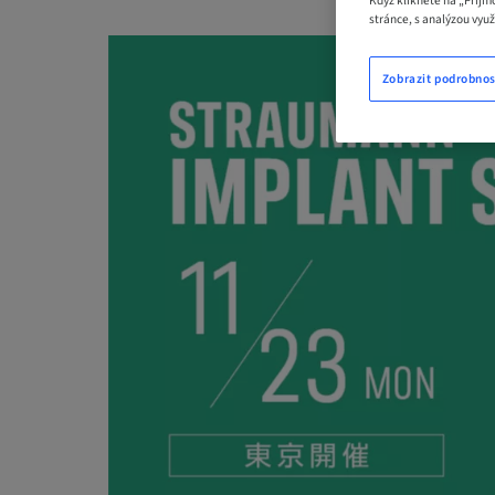
Když kliknete na „Přijm
stránce, s analýzou vyu
Zobrazit podrobnos