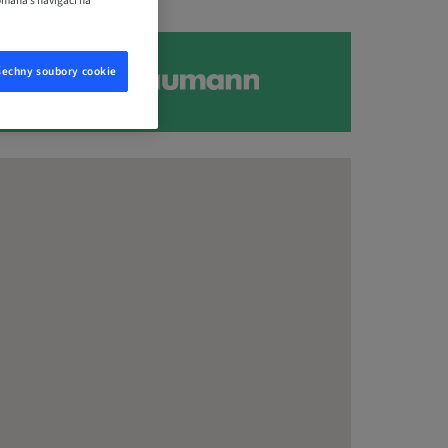
omáhá s navigací na
šechny soubory cookie