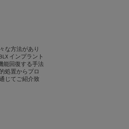
々な方法があり
 BLX インプラント
り機能回復する手法
的処置からプロ
通じてご紹介致