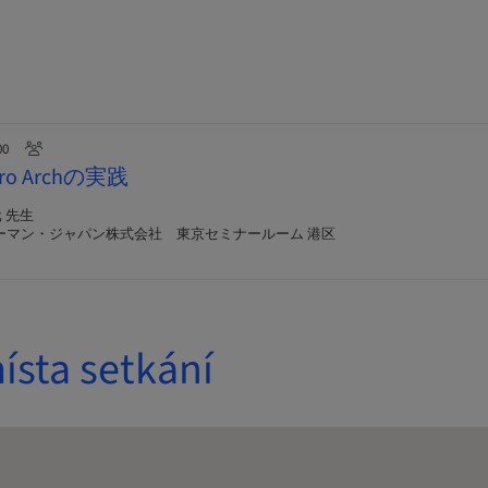
00
o Archの実践
 先生
ーマン・ジャパン株式会社 東京セミナールーム 港区
ísta setkání