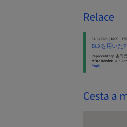
Relace
23. lis 2026
| 10:00 – 17:
BLXを用いたPr
Reproduktory:
吉田 元
Místo konání:
ストロ
Popis
Cesta a m