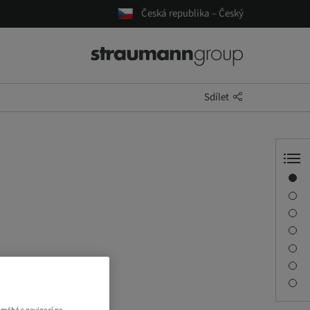
Česká republika – Český
Sdílet
Přehled
Informace o přednášejícím
Popis
Relace
Cesta a místa setkání
Kontaktní osoba
Ke stažení