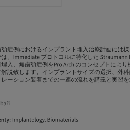
歯顎症例におけるインプラント埋入治療計画には様
Immediate プロトコルに特化した Straumann
埋入、無歯顎症例をPro Arch のコンセプトによ
て解説致します。インプラントサイズの選択、外科
トレーション装着までの一連の流れを講義と実習を
baři
nty:
Implantology, Biomaterials