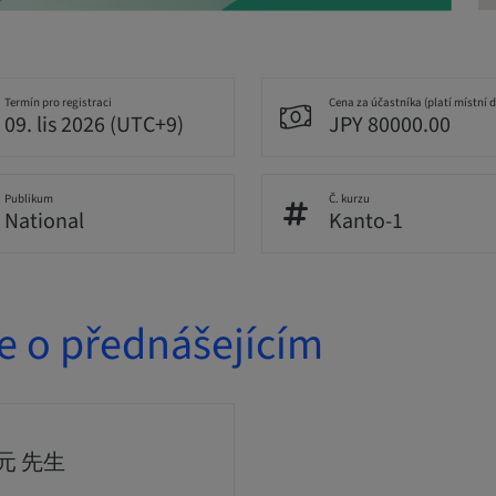
Termín pro registraci
Cena za účastníka (platí místní 
09. lis 2026 (UTC+9)
JPY 80000.00
Publikum
Č. kurzu
National
Kanto-1
e o přednášejícím
元 先生