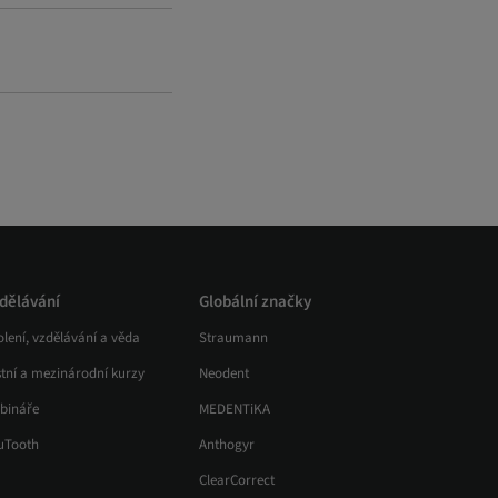
dělávání
Globální značky
lení, vzdělávání a věda
Straumann
stní a mezinárodní kurzy
Neodent
bináře
MEDENTiKA
uTooth
Anthogyr
ClearCorrect