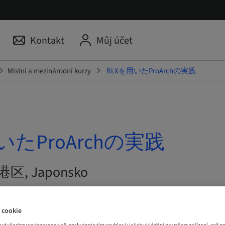
Kontakt
Můj účet
Místní a mezinárodní kurzy
BLXを用いたProArchの実践
いたProArchの実践
 | 港区, Japonsko
AM
 cookie