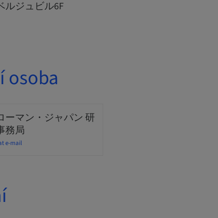
田ベルジュビル6F
í osoba
ローマン・ジャパン 研
事務局
at e-mail
í