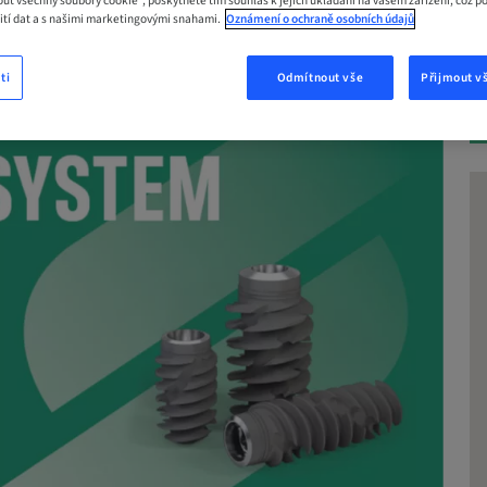
out všechny soubory cookie“, poskytnete tím souhlas k jejich ukládání na vašem zařízení, což p
žití dat a s našimi marketingovými snahami.
Oznámení o ochraně osobních údajů
ti
Odmítnout vše
Přijmout v