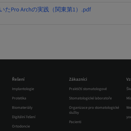
を用いたPro Archの実践（関東第1）.pdf
Řešení
Zákazníci
Vz
Implantologie
Praktičtí stomatologové
Ško
Protetika
Stomatologické laboratoře
Mí
Biomateriály
Organizace pro stomatologické
We
služby
Digitální řešení
yo
Pacienti
Ortodoncie