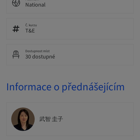
National
Č. kurzu
T&E
Dostupnost míst
30 dostupné
Informace o přednášejícím
武智 圭子