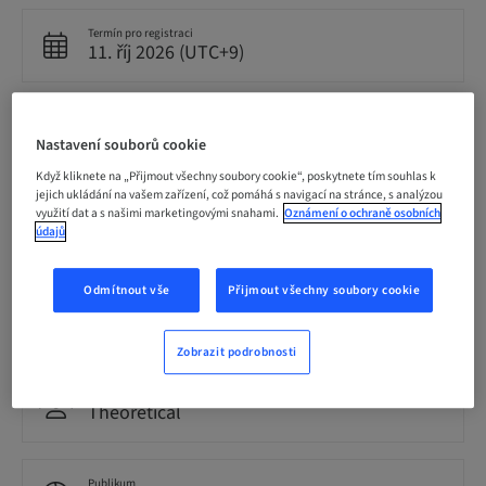
Termín pro registraci
11. říj 2026 (UTC+9)
Cena za účastníka (platí místní daně)
JPY 5000.00
Nastavení souborů cookie
Když kliknete na „Přijmout všechny soubory cookie“, poskytnete tím souhlas k
jejich ukládání na vašem zařízení, což pomáhá s navigací na stránce, s analýzou
využití dat a s našimi marketingovými snahami.
Oznámení o ochraně osobních
Jazyk
Japonsky
údajů
Odmítnout vše
Přijmout všechny soubory cookie
Body
0.00 Body
Zobrazit podrobnosti
Metoda doručení
Theoretical
Publikum