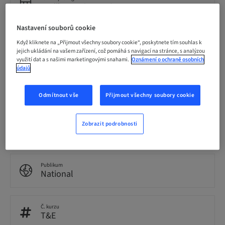
11. říj 2026 (UTC+9)
Nastavení souborů cookie
Cena za účastníka (platí místní daně)
Když kliknete na „Přijmout všechny soubory cookie“, poskytnete tím souhlas k
JPY 30000.00
jejich ukládání na vašem zařízení, což pomáhá s navigací na stránce, s analýzou
využití dat a s našimi marketingovými snahami.
Oznámení o ochraně osobních
údajů
Jazyk
Japonsky
Odmítnout vše
Přijmout všechny soubory cookie
Body
Zobrazit podrobnosti
0.00 Body
Publikum
National
Č. kurzu
T&E