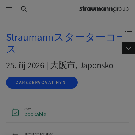
Straumannスターターコー
ス
25. říj 2026 | 大阪市, Japonsko
ZAREZERVOVAT NYNÍ
Stav
bookable
Termín pro registraci