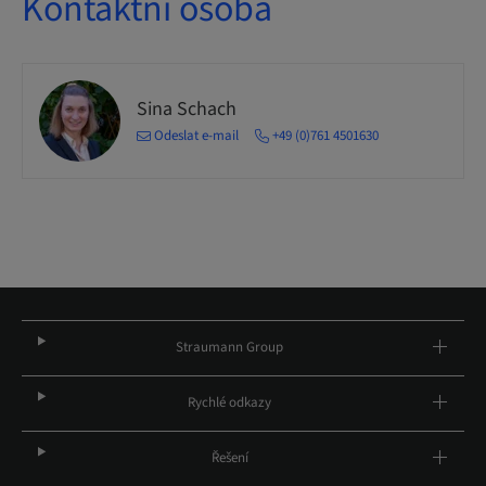
Kontaktní osoba
Sina Schach
Odeslat e-mail
+49 (0)761 4501630
Straumann Group
Rychlé odkazy
Řešení