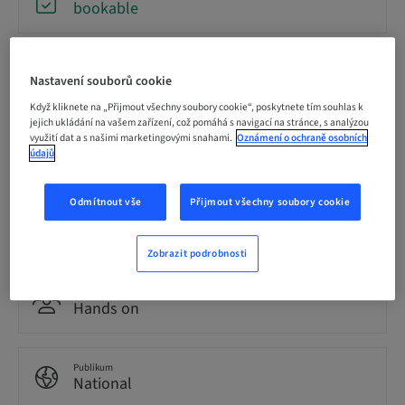
bookable
Termín pro registraci
Nastavení souborů cookie
22. říj 2026 (UTC+1)
Když kliknete na „Přijmout všechny soubory cookie“, poskytnete tím souhlas k
jejich ukládání na vašem zařízení, což pomáhá s navigací na stránce, s analýzou
využití dat a s našimi marketingovými snahami.
Oznámení o ochraně osobních
Jazyk
údajů
Německy
Odmítnout vše
Přijmout všechny soubory cookie
Body
0.00 Body
Zobrazit podrobnosti
Metoda doručení
Hands on
Publikum
National