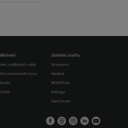
dělávání
Globální značky
lení, vzdělávání a věda
Straumann
stní a mezinárodní kurzy
Neodent
bináře
MEDENTiKA
uTooth
Anthogyr
ClearCorrect