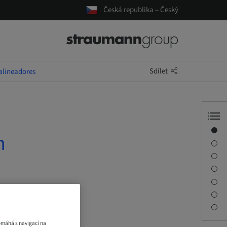
Česká republika – Český
Sdílet
alineadores
Přehled
n
Informace o přednášejícím
Popis
Relace
Cesta a místa setkání
Kontaktní osoba
Ke stažení
omáhá s navigací na