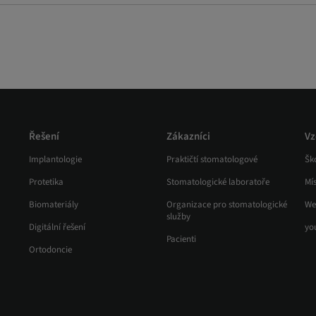
Řešení
Zákazníci
Vz
Implantologie
Praktičtí stomatologové
Ško
Protetika
Stomatologické laboratoře
Mí
Biomateriály
Organizace pro stomatologické
We
služby
Digitální řešení
yo
Pacienti
Ortodoncie