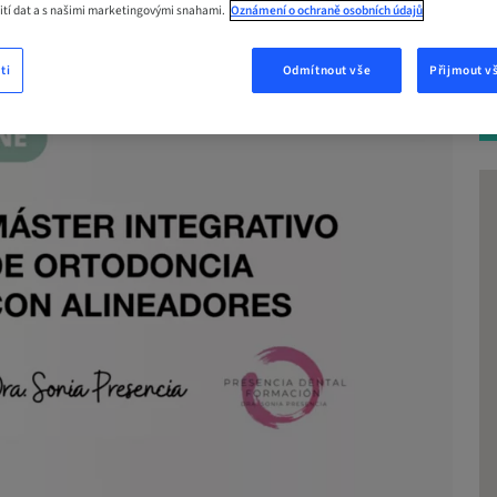
žití dat a s našimi marketingovými snahami.
Oznámení o ochraně osobních údajů
ti
Odmítnout vše
Přijmout v