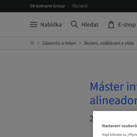
Straumann Group
Pacienti
Nabídka
Hledat
E-shop
Zákazníci a řešení
Školení, vzdělávání a věda
Máster in
alineado
20. říj 2026 
Nastavení souborů
Když kliknete na „Přijm