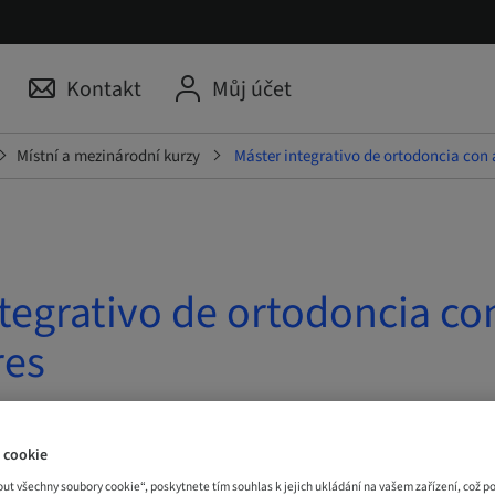
Kontakt
Můj účet
Místní a mezinárodní kurzy
Máster integrativo de ortodoncia con 
tegrativo de ortodoncia co
res
| Madrid, Španělsko
 cookie
out všechny soubory cookie“, poskytnete tím souhlas k jejich ukládání na vašem zařízení, což p