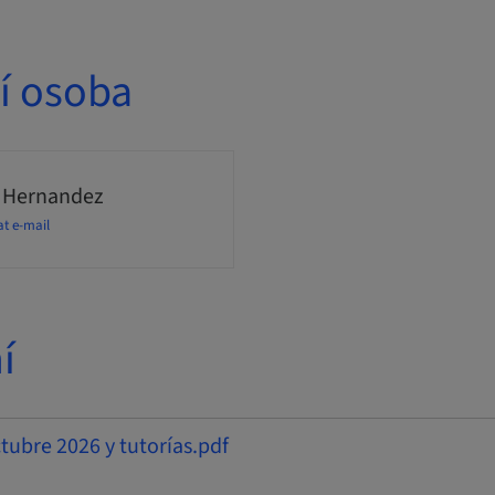
í osoba
 Hernandez
at e-mail
í
bre 2026 y tutorías.pdf