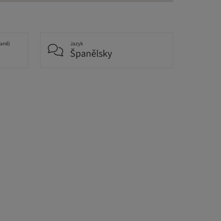
daně)
Jazyk
Španělsky