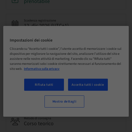
prenotabile
Scadenza registrazione
12. dic 2026 (UTC+1)
Impostazioni dei cookie
Prezzo per partecipante (si applicano le imposte locali)
Cliccando su “Accetta tutti i cookie”, l'utente accetta di memorizzare i cookie sul
EUR 2900.00
dispositivo per migliorare la navigazione del sito, analizzare l'utilizzo del sito e
assistere nelle nostre attività di marketing. Facendo clic su "Rifiuta tutti"
saranno memorizzati solo i cookie strettamente necessari al funzionamento del
sito web.
Informativa sulla privacy
Lingua
Italiano
Rifiuta tutti
Accetta tutti i cookie
Punti
0.00 Punti
Mostra dettagli
Metodo di consegna
Corso teorico