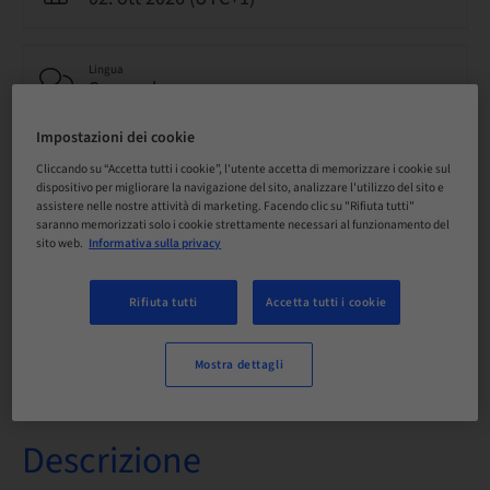
Lingua
Spagnolo
Impostazioni dei cookie
Punti
Cliccando su “Accetta tutti i cookie”, l'utente accetta di memorizzare i cookie sul
0.00 Punti
dispositivo per migliorare la navigazione del sito, analizzare l'utilizzo del sito e
assistere nelle nostre attività di marketing. Facendo clic su "Rifiuta tutti"
saranno memorizzati solo i cookie strettamente necessari al funzionamento del
sito web.
Informativa sulla privacy
Metodo di consegna
Corso teorico
Rifiuta tutti
Accetta tutti i cookie
Audience
Mostra dettagli
Descrizione