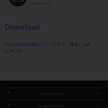
Invia e-mail
Download
20260906症例選択クライテリア（東京）.pdf
PDF, 2 MB
Straumann Group
Collegamenti rapidi