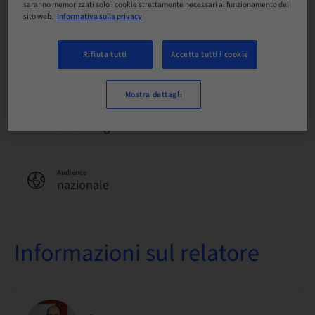
saranno memorizzati solo i cookie strettamente necessari al funzionamento del
Tedesco
sito web.
Informativa sulla privacy
Rifiuta tutti
Accetta tutti i cookie
Punti
0.00 Punti
Mostra dettagli
Metodo di consegna
eLearning
Audience
nazionale
Informazioni sul relatore