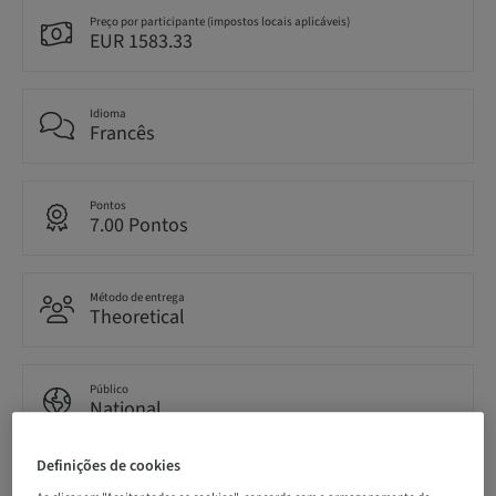
Preço por participante (impostos locais aplicáveis)
EUR 1583.33
Idioma
Francês
Pontos
7.00 Pontos
Método de entrega
Theoretical
Público
National
Definições de cookies
Nº do curso