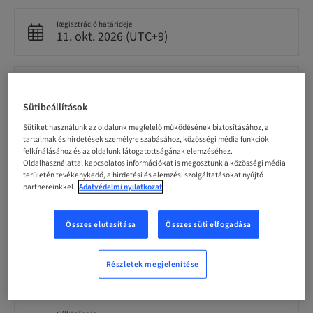
Regisztráció határideje
11. okt. 2026 (UTC+9)
Résztvevőnkénti ár (helyi adók vannak érvényben)
JPY 5000.00
Sütibeállítások
Sütiket használunk az oldalunk megfelelő működésének biztosításához, a
tartalmak és hirdetések személyre szabásához, közösségi média funkciók
Nyelv
Japanese
felkínálásához és az oldalunk látogatottságának elemzéséhez.
Oldalhasználattal kapcsolatos információkat is megosztunk a közösségi média
területén tevékenykedő, a hirdetési és elemzési szolgáltatásokat nyújtó
partnereinkkel.
Adatvédelmi nyilatkozat
Pontok
0.00 Pontok
Összes elutasítása
Összes süti elfogadása
Kézbesítési mód
Részletek megjelenítése
Theoretical