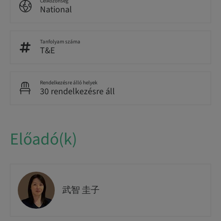
Célközönség
National
Tanfolyam száma
T&E
Rendelkezésre álló helyek
30 rendelkezésre áll
Előadó(k)
武智 圭子