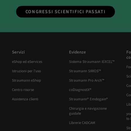
CONGRESSI SCIENTIFICI PASSATI
Servizi
Evidenze
Fo
co
eShop ed eServices
Sistema Straumann iEXCEL™
Fo
Istruzioni per l’uso
Straumann SIRIOS™
Sc
Straumann eShop
Straumann Pro Arch™
Co
Centro risorse
coDiagnostiX®
Cor
Assistenza clienti
Straumann® Emdogain®
Lib
Chirurgia e navigazione
guidate
yo
to 
Librerie CADCAM
St