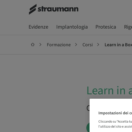
Evidenze
Implantologia
Protesica
Rig
Formazione
Corsi
Learn in a Bo
Learn in 
On demand |
Impostazioni dei c
Cliccando su “Accetta tu
l'utilizzo del sito e ass
PRENOTA ORA