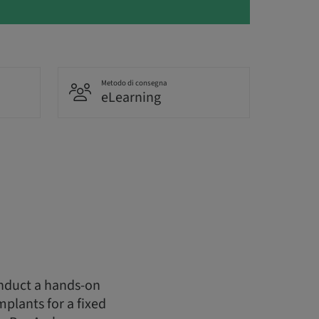
Metodo di consegna
eLearning
onduct a hands-on
plants for a fixed