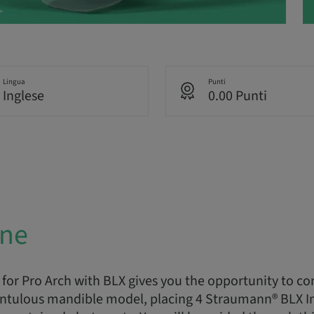
Lingua
Punti
Inglese
0.00 Punti
one
 for Pro Arch with BLX gives you the opportunity to c
entulous mandible model, placing 4 Straumann® BLX Im