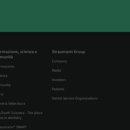
rmazione, scienza e
Straumann Group
munità
Company
rmazione
Media
ienza
Investors
munità
Patients
si
Dental Service Organizations
reria letteratura
uTooth Svizzera - The place
be in dentistry.
raumann® SMART