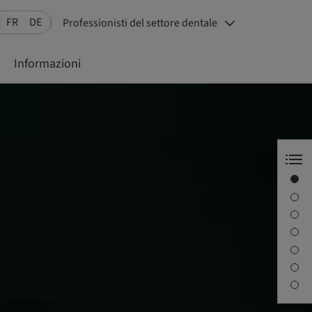
FR
DE
Professionisti del settore dentale
Informazioni
Scopri Straumann
Sotto i riflettori
eShop
Cataloghi
Prossimi corsi
Articoli youTooth
Informazioni