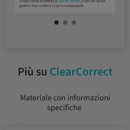
Scopri come accedere al
Doctor portal
, il sito dal quale
C
gestire i tuoi ordini e i casi in trattamento.
Più su
ClearCorrect
Materiale con informazioni
specifiche