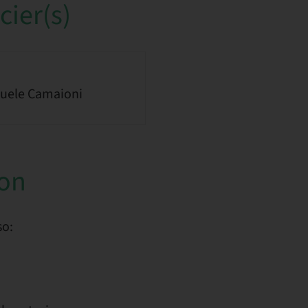
ier(s)
uele Camaioni
ion
so: