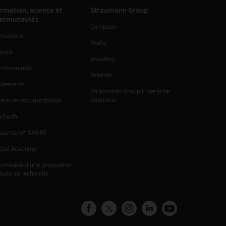
rmation, science et
Straumann Group
ommunautés
Company
rmations
Media
ience
Investors
mmunautés
Patients
aitements
Straumann Group Enterprise
Solutions
ntre de documentation
uTooth
raumann® SMART
gital Academy
umission d’une proposition
étude de recherche