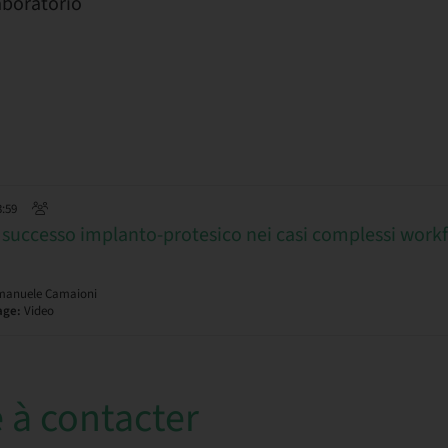
aboratorio
3:59
il successo implanto-protesico nei casi complessi work
manuele Camaioni
age:
Video
 à contacter