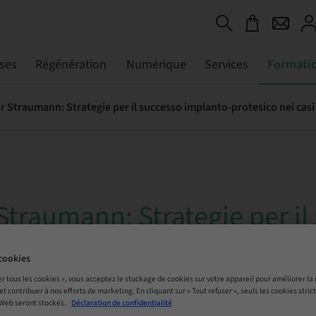
ses
Régénération
Numérique
Services
Formati
traumann: Strategie per il
protesico nei casi comples
cookies
analogico e digitale. Relat
er tous les cookies », vous acceptez le stockage de cookies sur votre appareil pour améliorer la n
 et contribuer à nos efforts de marketing. En cliquant sur « Tout refuser », seuls les cookies str
e Camaioni
 Web seront stockés.
Déclaration de confidentialité