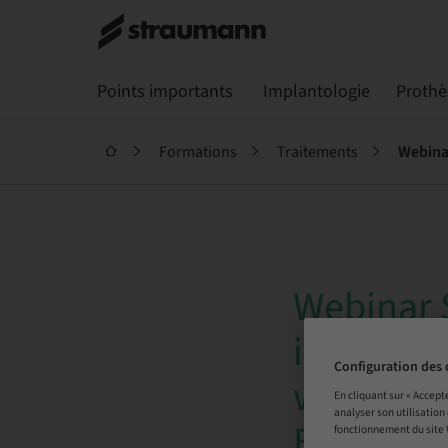
Points importants
Implantologie
Prothè
Formations
Traitements
Webinar S
implanto-
Configuration des 
workflow 
En cliquant sur « Accept
analyser son utilisation
Emanuel
fonctionnement du site