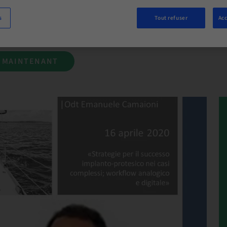
s
Tout refuser
Acc
S MAINTENANT