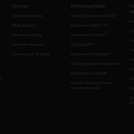
Services
Points importants
Fo
c
eShop et eServices
Système Straumann iEXCEL™
Fo
Mode d’emploi
Straumann SIRIOS™ X3
Sc
Straumann eShop
Straumann Pro Arch™
Co
Centre de ressource
coDiagnostiX®
Tr
Services pour les clients
Straumann® Emdogain®
Ce
Chirurgie guidée et navigation
Yo
Bibliothèques CADCAM
on
St
Solution Straumann pour
cabinets dentaires
Di
So
d’