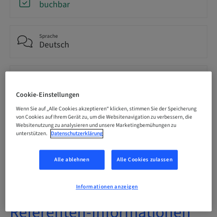
buchbar
Sprache
Deutsch
Punkte
0.00 Punkte
Cookie-Einstellungen
Wenn Sie auf „Alle Cookies akzeptieren“ klicken, stimmen Sie der Speicherung
Bereitstellungsmethode
von Cookies auf Ihrem Gerät zu, um die Websitenavigation zu verbessern, die
eLearning
Websitenutzung zu analysieren und unsere Marketingbemühungen zu
unterstützen.
Datenschutzerklärung
Zielgruppe
Alle ablehnen
Alle Cookies zulassen
national
Informationen anzeigen
Referenten-Informationen