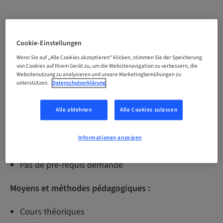
Objectifs pédagogiques :
Cookie-Einstellungen
Perfectionner ses connaissances dans la pose
Wenn Sie auf „Alle Cookies akzeptieren“ klicken, stimmen Sie der Speicherung
d’implants par voie crestale. Améliorer sa pratique
von Cookies auf Ihrem Gerät zu, um die Websitenavigation zu verbessern, die
pour réaliser des soulevés de sinus.
Websitenutzung zu analysieren und unsere Marketingbemühungen zu
unterstützen.
Datenschutzerklärung
Public concerné :
Alle ablehnen
Alle Cookies zulassen
Praticiens uniquement ou avec leur assistante
Informationen anzeigen
Pré-requis :
Pas de pré-requis demandé
Moyens et méthodes pédagogiques :
Cours théoriques