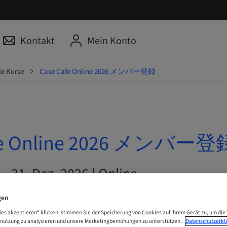
Kontakt
Mein Konto
le Kurse
Case Cafe Online 2026 メンバー登録
afe Online 2026 メンバー登
 – 31. Dez. 2026 | Online
gen
N
ies akzeptieren“ klicken, stimmen Sie der Speicherung von Cookies auf Ihrem Gerät zu, um die
enutzung zu analysieren und unsere Marketingbemühungen zu unterstützen.
Datenschutzerkl