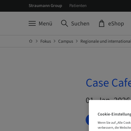
Straumann Group
Patienten
Menü
Suchen
eShop
Fokus
Campus
Regionale und internationa
Case C
01. Jan. 2026
Cookie-Einstellun
JETZT BUCHE
Wenn Sie auf „Alle Cook
verbessern, die Websit