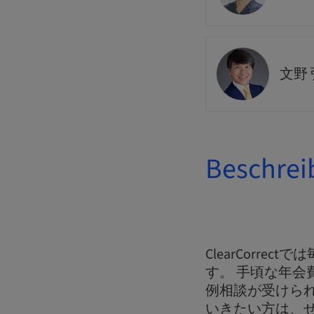
文野 
Beschrei
ClearCorr
す。 手頃な年会
例相談が受けら
いきたい方は、