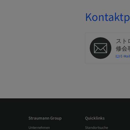
Kontaktp
スト
修会
E-Mai
Straumann Group
Quicklinks
Unternehmen
Standortsuche