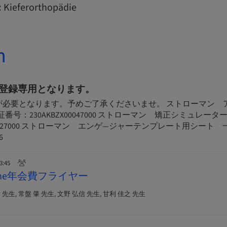
:
Kieferorthopädie
n
登録専用となります。
が必要となります。予めご了承くださいませ。 ストローマン 
番号：230AKBZX00047000 ストローマン 矯正シミュレータ
X00327000 ストローマン エンゲ―ジャーテンプレート用シート
6
23:45
Online年会費フライヤー
先生, 常盤 肇 先生, 文野 弘信 先生, 甘利 佳之 先生