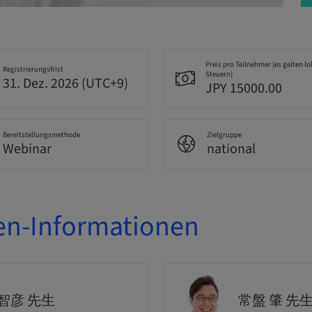
Preis pro Teilnehmer (es gelten lo
Registrierungsfrist
Steuern)
31. Dez. 2026 (UTC+9)
JPY 15000.00
Bereitstellungsmethode
Zielgruppe
Webinar
national
en-Informationen
智彦 先生
常盤 肇 先