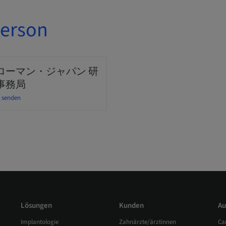
erson
ローマン・ジャパン 研
事務局
l senden
Lösungen
Kunden
Au
Implantologie
Zahnärzte/ärztinnen
Ca