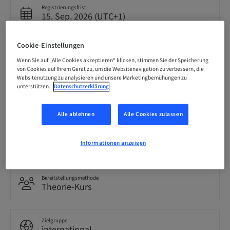
Registrierungsfrist
15. Sep. 2026 (UTC+1)
Cookie-Einstellungen
Preis pro Teilnehmer (es gelten lokale Steuern)
EUR 850.00
Wenn Sie auf „Alle Cookies akzeptieren“ klicken, stimmen Sie der Speicherung
von Cookies auf Ihrem Gerät zu, um die Websitenavigation zu verbessern, die
Websitenutzung zu analysieren und unsere Marketingbemühungen zu
unterstützen.
Datenschutzerklärung
Sprache
Englisch
Alle ablehnen
Alle Cookies zulassen
Punkte
0.00 Punkte
Informationen anzeigen
Bereitstellungsmethode
Theorie-Kurs
Zielgruppe
international