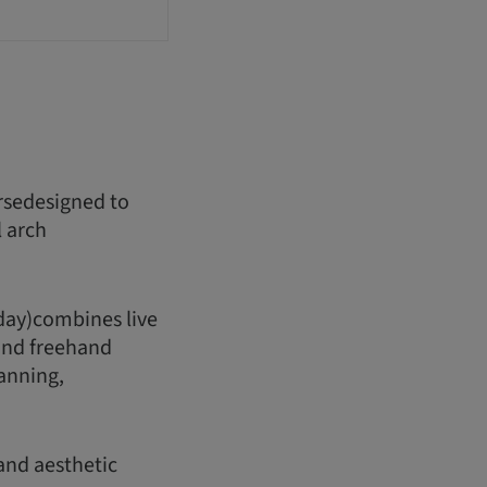
rsedesigned to
 arch
 day)combines live
 and freehand
canning,
 and aesthetic