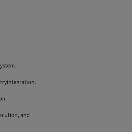
system.
ryintegration.
on.
ecution, and