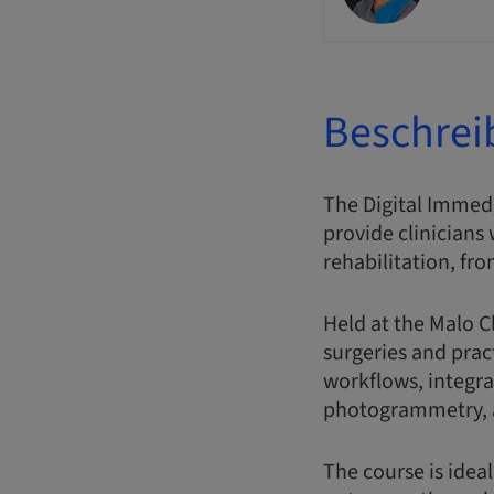
Beschrei
The Digital Immedi
provide clinician
rehabilitation, fro
Held at the Malo C
surgeries and prac
workflows, integra
photogrammetry, 
The course is ideal