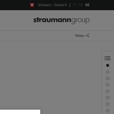
Schweiz – Deutsch
IT
FR
DE
Teilen
Übersicht
Referenten-Informationen
Beschreibung
Lernziele
Sitzungen
Anreise und Veranstaltungsorte
Kontaktperson
Downloads