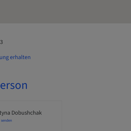
43
ung erhalten
erson
tyna Dobushchak
l senden