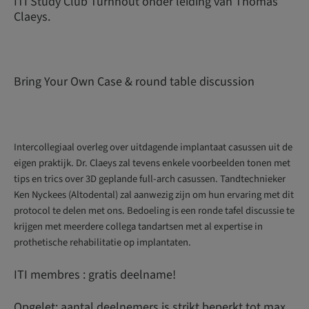
ITI Study Club Turnhout onder leiding van Thomas
Claeys.
Bring Your Own Case & round table discussion
Intercollegiaal overleg over uitdagende implantaat casussen uit de
eigen praktijk. Dr. Claeys zal tevens enkele voorbeelden tonen met
tips en trics over 3D geplande full-arch casussen. Tandtechnieker
Ken Nyckees (Altodental) zal aanwezig zijn om hun ervaring met dit
protocol te delen met ons. Bedoeling is een ronde tafel discussie te
krijgen met meerdere collega tandartsen met al expertise in
prothetische rehabilitatie op implantaten.
ITI membres : gratis deelname!
Opgelet: aantal deelnemers is strikt beperkt tot max