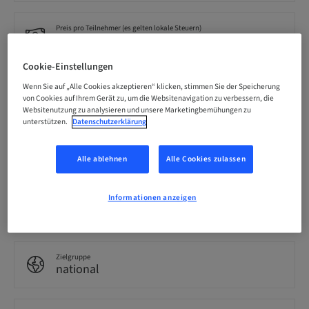
Preis pro Teilnehmer (es gelten lokale Steuern)
EUR 100.00
Cookie-Einstellungen
Sprache
Wenn Sie auf „Alle Cookies akzeptieren“ klicken, stimmen Sie der Speicherung
Niederländisch
von Cookies auf Ihrem Gerät zu, um die Websitenavigation zu verbessern, die
Websitenutzung zu analysieren und unsere Marketingbemühungen zu
unterstützen.
Datenschutzerklärung
Punkte
0.00 Punkte
Alle ablehnen
Alle Cookies zulassen
Informationen anzeigen
Bereitstellungsmethode
Events & Kongresse
Zielgruppe
national