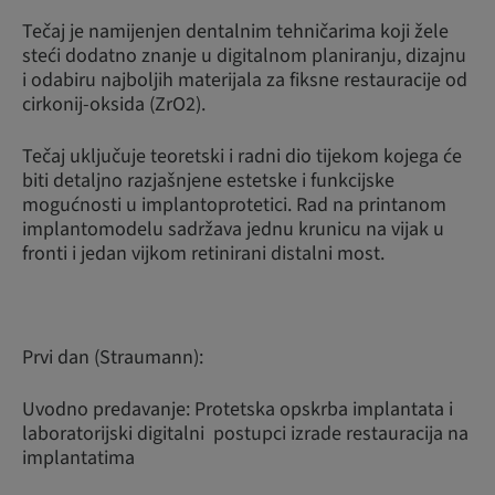
Tečaj je namijenjen dentalnim tehničarima koji žele
steći dodatno znanje u digitalnom planiranju, dizajnu
i odabiru najboljih materijala za fiksne restauracije od
cirkonij-oksida (ZrO2).
Tečaj uključuje teoretski i radni dio tijekom kojega će
biti detaljno razjašnjene estetske i funkcijske
mogućnosti u implantoprotetici. Rad na printanom
implantomodelu sadržava jednu krunicu na vijak u
fronti i jedan vijkom retinirani distalni most.
Prvi dan (Straumann):
Uvodno predavanje: Protetska opskrba implantata i
laboratorijski digitalni postupci izrade restauracija na
implantatima