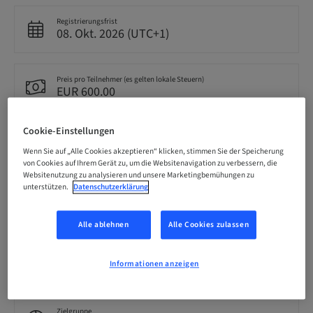
Registrierungsfrist
08. Okt. 2026 (UTC+1)
Preis pro Teilnehmer (es gelten lokale Steuern)
EUR 600.00
Cookie-Einstellungen
Sprache
Kroatisch
Wenn Sie auf „Alle Cookies akzeptieren“ klicken, stimmen Sie der Speicherung
von Cookies auf Ihrem Gerät zu, um die Websitenavigation zu verbessern, die
Websitenutzung zu analysieren und unsere Marketingbemühungen zu
unterstützen.
Datenschutzerklärung
Punkte
0.00 Punkte
Alle ablehnen
Alle Cookies zulassen
Bereitstellungsmethode
Theorie-Kurs
Informationen anzeigen
Zielgruppe