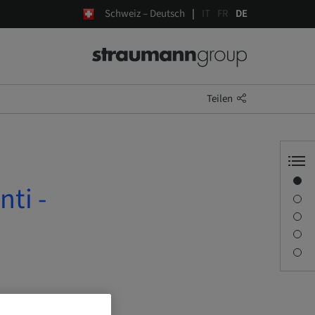
Schweiz – Deutsch
IT
FR
DE
Teilen
Übersicht
nti -
Beschreibung
Sitzungen
Anreise und Veranstaltungsorte
Downloads