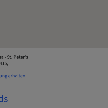
 - St. Peter's
 415,
ung erhalten
ds