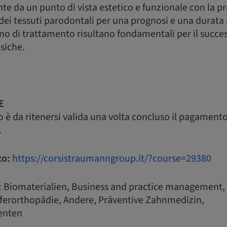
nte da un punto di vista estetico e funzionale con la p
e dei tessuti parodontali per una prognosi e una durata
iano di trattamento risultano fondamentali per il succe
esiche.
E
so è da ritenersi valida una volta concluso il pagament
.
to:
https://corsistraumanngroup.it/?course=29380
:
Biomaterialien, Business and practice management, 
eferorthopädie, Andere, Präventive Zahnmedizin,
enten