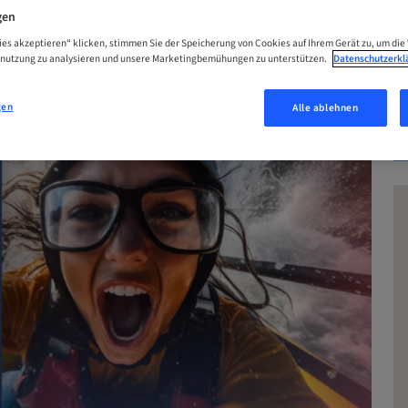
N
gen
ies akzeptieren“ klicken, stimmen Sie der Speicherung von Cookies auf Ihrem Gerät zu, um die
enutzung zu analysieren und unsere Marketingbemühungen zu unterstützen.
Datenschutzerkl
gen
Alle ablehnen