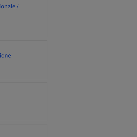
ionale /
zione