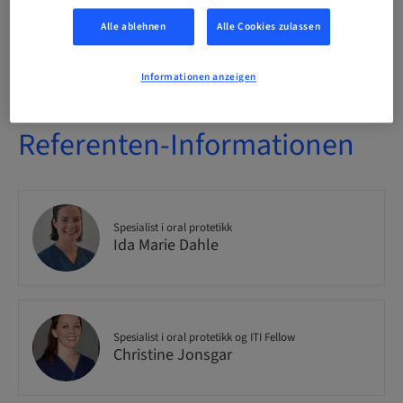
Alle ablehnen
Alle Cookies zulassen
Verfügbare Plätze
4/30 verfügbar
Informationen anzeigen
Referenten-Informationen
Spesialist i oral protetikk
Ida Marie Dahle
Spesialist i oral protetikk og ITI Fellow
Christine Jonsgar