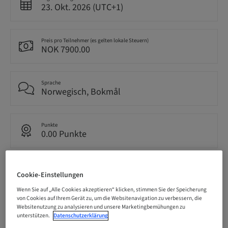
23. Okt. 2026 (UTC+1)
Preis pro Teilnehmer (es gelten lokale Steuern)
NOK 7900.00
Sprache
Norwegisch, Bokmål
Punkte
0.00 Punkte
Bereitstellungsmethode
Theorie-Kurs
Cookie-Einstellungen
Wenn Sie auf „Alle Cookies akzeptieren“ klicken, stimmen Sie der Speicherung
von Cookies auf Ihrem Gerät zu, um die Websitenavigation zu verbessern, die
Websitenutzung zu analysieren und unsere Marketingbemühungen zu
Zielgruppe
unterstützen.
Datenschutzerklärung
national