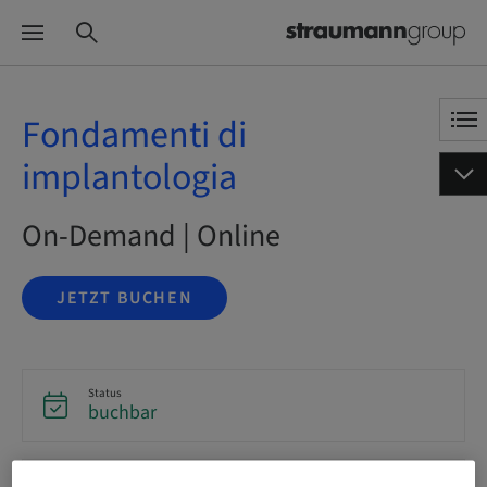
Fondamenti di
implantologia
On-Demand | Online
JETZT BUCHEN
Status
buchbar
Sprache