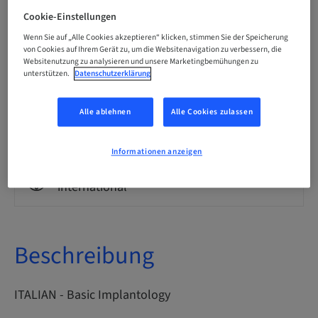
Italienisch
Cookie-Einstellungen
Wenn Sie auf „Alle Cookies akzeptieren“ klicken, stimmen Sie der Speicherung
von Cookies auf Ihrem Gerät zu, um die Websitenavigation zu verbessern, die
Punkte
Websitenutzung zu analysieren und unsere Marketingbemühungen zu
0.00 Punkte
unterstützen.
Datenschutzerklärung
Alle ablehnen
Alle Cookies zulassen
Bereitstellungsmethode
eLearning
Informationen anzeigen
Zielgruppe
international
Beschreibung
ITALIAN - Basic Implantology