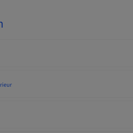
n
rieur