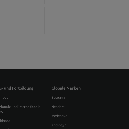
s- und Fortbildung
Globale Marken
mpus
Straumann
gionale und internationale
Neodent
rse
Medentika
binare
Anthogyr