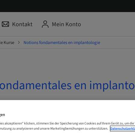
Kontakt
Mein Konto
le Kurse
Notions fondamentales en implantologie
fondamentales en implanto
 Online
gen
N
ies akzeptieren“ klicken, stimmen Sie der Speicherung von Cookies auf Ihrem Gerät zu, um die
enutzung zu analysieren und unsere Marketingbemühungen zu unterstützen.
Datenschutzerkl