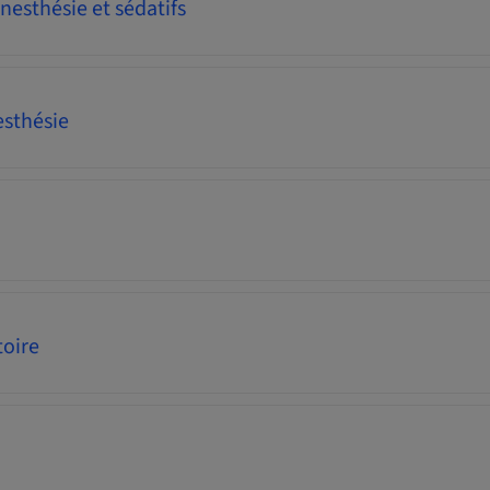
nesthésie et sédatifs
esthésie
toire