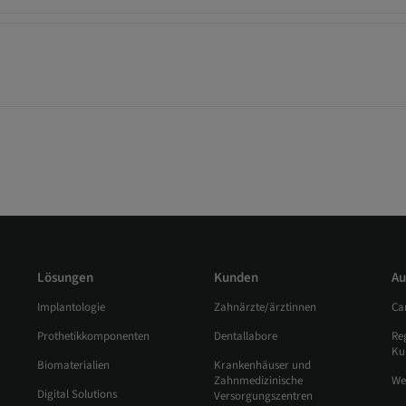
Lösungen
Kunden
Au
Implantologie
Zahnärzte/ärztinnen
Ca
Prothetikkomponenten
Dentallabore
Re
Ku
Biomaterialien
Krankenhäuser und
Zahnmedizinische
We
Digital Solutions
Versorgungszentren