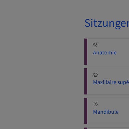
Sitzunge
Anatomie
Maxillaire supé
Mandibule