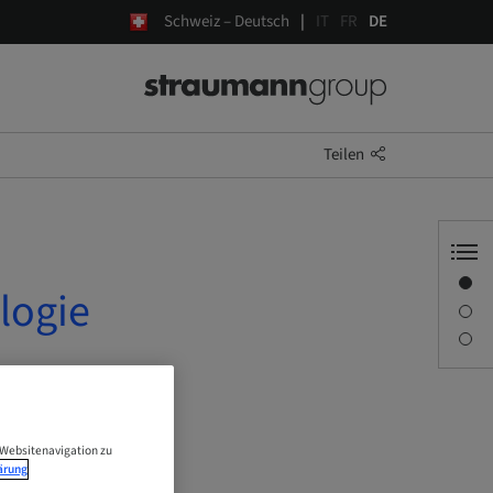
Schweiz – Deutsch
IT
FR
DE
Teilen
Übersicht
logie
Beschreibung
Sitzungen
 Websitenavigation zu
ärung